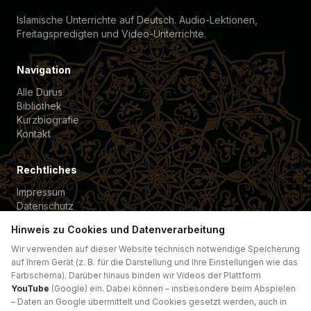
Islamische Unterrichte auf Deutsch. Audio-Lektionen,
Freitagspredigten und Video-Unterrichte.
Navigation
Alle Durus
Bibliothek
Kurzbiografie
Kontakt
Rechtliches
Impressum
Datenschutz
Cookie-Einstellungen
Hinweis zu Cookies und Datenverarbeitung
Wir verwenden auf dieser Website technisch notwendige Speicherung
Spende für
auf Ihrem Gerät (z. B. für die Darstellung und Ihre Einstellungen wie das
Förderverein Güte e.V. →
Farbschema). Darüber hinaus binden wir Videos der Plattform
YouTube
(Google) ein. Dabei können – insbesondere beim Abspielen
Spende für
– Daten an Google übermittelt und Cookies gesetzt werden, auch in
VMH Heidelberg →