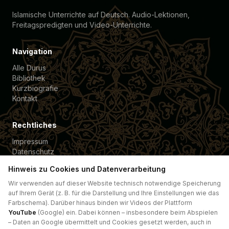
Islamische Unterrichte auf Deutsch. Audio-Lektionen,
Freitagspredigten und Video-Unterrichte.
Navigation
Alle Durus
Bibliothek
Kurzbiografie
Kontakt
Rechtliches
Impressum
Datenschutz
Cookie-Einstellungen
Hinweis zu Cookies und Datenverarbeitung
Wir verwenden auf dieser Website technisch notwendige Speicherung
Spende für
auf Ihrem Gerät (z. B. für die Darstellung und Ihre Einstellungen wie das
Förderverein Güte e.V. →
Farbschema). Darüber hinaus binden wir Videos der Plattform
YouTube
(Google) ein. Dabei können – insbesondere beim Abspielen
Spende für
– Daten an Google übermittelt und Cookies gesetzt werden, auch in
VMH Heidelberg →